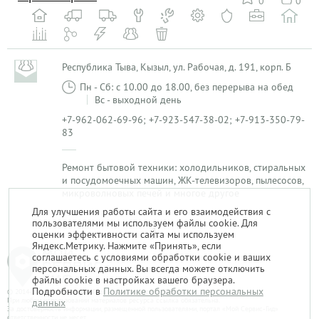
0
0
Республика Тыва, Кызыл, ул. Рабочая, д. 191, корп. Б
Пн - Сб: с 10.00 до 18.00, без перерыва на обед
Вс - выходной день
+7-962-062-69-96; +7-923-547-38-02; +7-913-350-79-
83
Ремонт бытовой техники: холодильников, стиральных
и посудомоечных машин, ЖК-телевизоров, пылесосов,
микроволновых печей и многое другое
Для улучшения работы сайта и его взаимодействия с
пользователями мы используем файлы cookie. Для
1
оценки эффективности сайта мы используем
Яндекс.Метрику. Нажмите «Принять», если
соглашаетесь с условиями обработки cookie и ваших
персональных данных. Вы всегда можете отключить
файлы cookie в настройках вашего браузера.
Подробности в
Политике обработки персональных
© 2014-2026. «Мой Сервис-Гид» – проект группы «Текарт».
При любом использовании материалов ресурса ссылка обязательна.
данных
За достоверность информации, размещенной пользователями, портал «Мой Сервис-Гид»
ответственности не несет.