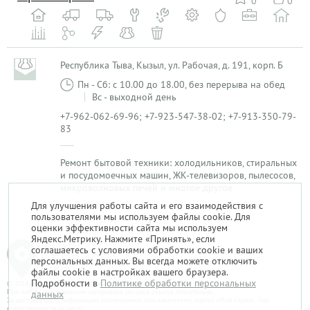
0
0
Республика Тыва, Кызыл, ул. Рабочая, д. 191, корп. Б
Пн - Сб: с 10.00 до 18.00, без перерыва на обед
Вс - выходной день
+7-962-062-69-96; +7-923-547-38-02; +7-913-350-79-
83
Ремонт бытовой техники: холодильников, стиральных
и посудомоечных машин, ЖК-телевизоров, пылесосов,
микроволновых печей и многое другое
Для улучшения работы сайта и его взаимодействия с
пользователями мы используем файлы cookie. Для
1
оценки эффективности сайта мы используем
Яндекс.Метрику. Нажмите «Принять», если
соглашаетесь с условиями обработки cookie и ваших
персональных данных. Вы всегда можете отключить
файлы cookie в настройках вашего браузера.
Подробности в
Политике обработки персональных
© 2014-2026. «Мой Сервис-Гид» – проект группы «Текарт».
При любом использовании материалов ресурса ссылка обязательна.
данных
За достоверность информации, размещенной пользователями, портал «Мой Сервис-Гид»
ответственности не несет.