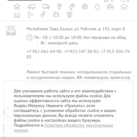
0
0
Республика Тыва, Кызыл, ул. Рабочая, д. 191, корп. Б
Пн - Сб: с 10.00 до 18.00, без перерыва на обед
Вс - выходной день
+7-962-062-69-96; +7-923-547-38-02; +7-913-350-79-
83
Ремонт бытовой техники: холодильников, стиральных
и посудомоечных машин, ЖК-телевизоров, пылесосов,
микроволновых печей и многое другое
Для улучшения работы сайта и его взаимодействия с
пользователями мы используем файлы cookie. Для
1
оценки эффективности сайта мы используем
Яндекс.Метрику. Нажмите «Принять», если
соглашаетесь с условиями обработки cookie и ваших
персональных данных. Вы всегда можете отключить
файлы cookie в настройках вашего браузера.
Подробности в
Политике обработки персональных
© 2014-2026. «Мой Сервис-Гид» – проект группы «Текарт».
При любом использовании материалов ресурса ссылка обязательна.
данных
За достоверность информации, размещенной пользователями, портал «Мой Сервис-Гид»
ответственности не несет.