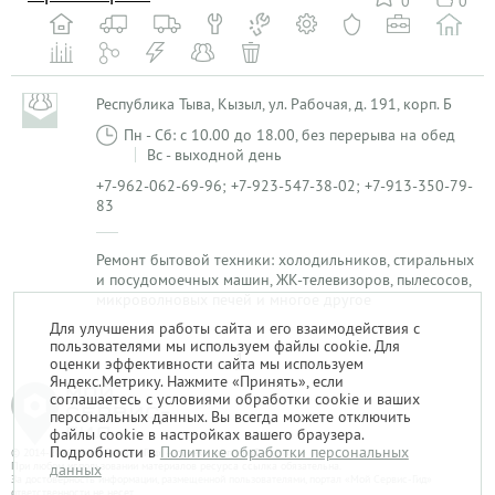
0
0
Республика Тыва, Кызыл, ул. Рабочая, д. 191, корп. Б
Пн - Сб: с 10.00 до 18.00, без перерыва на обед
Вс - выходной день
+7-962-062-69-96; +7-923-547-38-02; +7-913-350-79-
83
Ремонт бытовой техники: холодильников, стиральных
и посудомоечных машин, ЖК-телевизоров, пылесосов,
микроволновых печей и многое другое
Для улучшения работы сайта и его взаимодействия с
пользователями мы используем файлы cookie. Для
1
оценки эффективности сайта мы используем
Яндекс.Метрику. Нажмите «Принять», если
соглашаетесь с условиями обработки cookie и ваших
персональных данных. Вы всегда можете отключить
файлы cookie в настройках вашего браузера.
Подробности в
Политике обработки персональных
© 2014-2026. «Мой Сервис-Гид» – проект группы «Текарт».
При любом использовании материалов ресурса ссылка обязательна.
данных
За достоверность информации, размещенной пользователями, портал «Мой Сервис-Гид»
ответственности не несет.