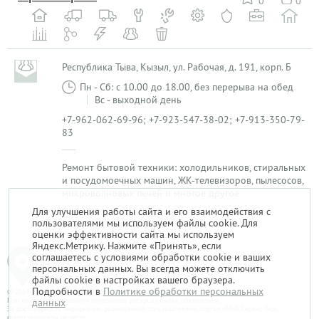
0
0
Республика Тыва, Кызыл, ул. Рабочая, д. 191, корп. Б
Пн - Сб: с 10.00 до 18.00, без перерыва на обед
Вс - выходной день
+7-962-062-69-96; +7-923-547-38-02; +7-913-350-79-
83
Ремонт бытовой техники: холодильников, стиральных
и посудомоечных машин, ЖК-телевизоров, пылесосов,
микроволновых печей и многое другое
Для улучшения работы сайта и его взаимодействия с
пользователями мы используем файлы cookie. Для
1
оценки эффективности сайта мы используем
Яндекс.Метрику. Нажмите «Принять», если
соглашаетесь с условиями обработки cookie и ваших
персональных данных. Вы всегда можете отключить
файлы cookie в настройках вашего браузера.
Подробности в
Политике обработки персональных
© 2014-2026. «Мой Сервис-Гид» – проект группы «Текарт».
При любом использовании материалов ресурса ссылка обязательна.
данных
За достоверность информации, размещенной пользователями, портал «Мой Сервис-Гид»
ответственности не несет.