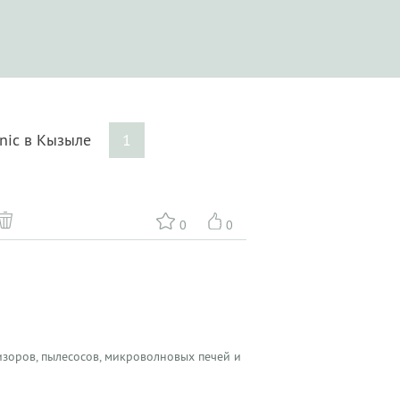
onic в Кызыле
1
0
0
зоров, пылесосов, микроволновых печей и