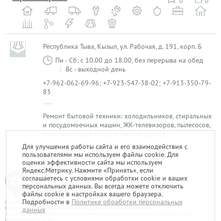
0
0
Республика Тыва, Кызыл, ул. Рабочая, д. 191, корп. Б
Пн - Сб: с 10.00 до 18.00, без перерыва на обед
Вс - выходной день
+7-962-062-69-96; +7-923-547-38-02; +7-913-350-79-
83
Ремонт бытовой техники: холодильников, стиральных
и посудомоечных машин, ЖК-телевизоров, пылесосов,
микроволновых печей и многое другое
Для улучшения работы сайта и его взаимодействия с
пользователями мы используем файлы cookie. Для
1
оценки эффективности сайта мы используем
Яндекс.Метрику. Нажмите «Принять», если
соглашаетесь с условиями обработки cookie и ваших
персональных данных. Вы всегда можете отключить
файлы cookie в настройках вашего браузера.
Подробности в
Политике обработки персональных
© 2014-2026. «Мой Сервис-Гид» – проект группы «Текарт».
При любом использовании материалов ресурса ссылка обязательна.
данных
За достоверность информации, размещенной пользователями, портал «Мой Сервис-Гид»
ответственности не несет.