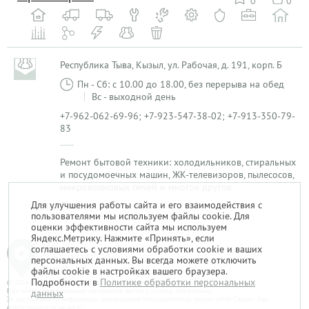
0
0
Республика Тыва, Кызыл, ул. Рабочая, д. 191, корп. Б
Пн - Сб: с 10.00 до 18.00, без перерыва на обед
Вс - выходной день
+7-962-062-69-96; +7-923-547-38-02; +7-913-350-79-
83
Ремонт бытовой техники: холодильников, стиральных
и посудомоечных машин, ЖК-телевизоров, пылесосов,
микроволновых печей и многое другое
Для улучшения работы сайта и его взаимодействия с
пользователями мы используем файлы cookie. Для
1
оценки эффективности сайта мы используем
Яндекс.Метрику. Нажмите «Принять», если
соглашаетесь с условиями обработки cookie и ваших
персональных данных. Вы всегда можете отключить
файлы cookie в настройках вашего браузера.
Подробности в
Политике обработки персональных
© 2014-2026. «Мой Сервис-Гид» – проект группы «Текарт».
При любом использовании материалов ресурса ссылка обязательна.
данных
За достоверность информации, размещенной пользователями, портал «Мой Сервис-Гид»
ответственности не несет.