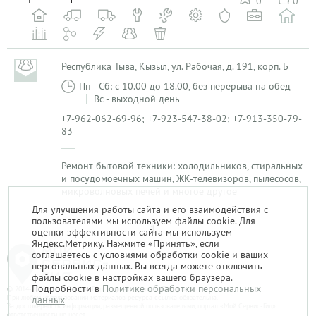
0
0
Республика Тыва, Кызыл, ул. Рабочая, д. 191, корп. Б
Пн - Сб: с 10.00 до 18.00, без перерыва на обед
Вс - выходной день
+7-962-062-69-96; +7-923-547-38-02; +7-913-350-79-
83
Ремонт бытовой техники: холодильников, стиральных
и посудомоечных машин, ЖК-телевизоров, пылесосов,
микроволновых печей и многое другое
Для улучшения работы сайта и его взаимодействия с
пользователями мы используем файлы cookie. Для
1
оценки эффективности сайта мы используем
Яндекс.Метрику. Нажмите «Принять», если
соглашаетесь с условиями обработки cookie и ваших
персональных данных. Вы всегда можете отключить
файлы cookie в настройках вашего браузера.
Подробности в
Политике обработки персональных
© 2014-2026. «Мой Сервис-Гид» – проект группы «Текарт».
При любом использовании материалов ресурса ссылка обязательна.
данных
За достоверность информации, размещенной пользователями, портал «Мой Сервис-Гид»
ответственности не несет.