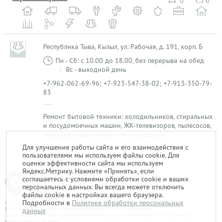
0
0
Республика Тыва, Кызыл, ул. Рабочая, д. 191, корп. Б
Пн - Сб: с 10.00 до 18.00, без перерыва на обед
Вс - выходной день
+7-962-062-69-96; +7-923-547-38-02; +7-913-350-79-
83
Ремонт бытовой техники: холодильников, стиральных
и посудомоечных машин, ЖК-телевизоров, пылесосов,
микроволновых печей и многое другое
Для улучшения работы сайта и его взаимодействия с
пользователями мы используем файлы cookie. Для
1
оценки эффективности сайта мы используем
Яндекс.Метрику. Нажмите «Принять», если
соглашаетесь с условиями обработки cookie и ваших
персональных данных. Вы всегда можете отключить
файлы cookie в настройках вашего браузера.
Подробности в
Политике обработки персональных
© 2014-2026. «Мой Сервис-Гид» – проект группы «Текарт».
При любом использовании материалов ресурса ссылка обязательна.
данных
За достоверность информации, размещенной пользователями, портал «Мой Сервис-Гид»
ответственности не несет.