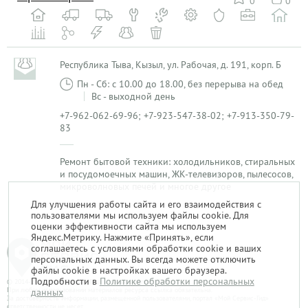
0
0
Республика Тыва, Кызыл, ул. Рабочая, д. 191, корп. Б
Пн - Сб: с 10.00 до 18.00, без перерыва на обед
Вс - выходной день
+7-962-062-69-96; +7-923-547-38-02; +7-913-350-79-
83
Ремонт бытовой техники: холодильников, стиральных
и посудомоечных машин, ЖК-телевизоров, пылесосов,
микроволновых печей и многое другое
Для улучшения работы сайта и его взаимодействия с
пользователями мы используем файлы cookie. Для
1
оценки эффективности сайта мы используем
Яндекс.Метрику. Нажмите «Принять», если
соглашаетесь с условиями обработки cookie и ваших
персональных данных. Вы всегда можете отключить
файлы cookie в настройках вашего браузера.
Подробности в
Политике обработки персональных
© 2014-2026. «Мой Сервис-Гид» – проект группы «Текарт».
При любом использовании материалов ресурса ссылка обязательна.
данных
За достоверность информации, размещенной пользователями, портал «Мой Сервис-Гид»
ответственности не несет.