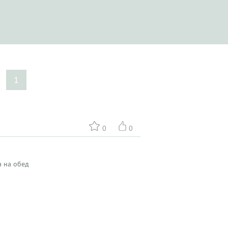
1
0
0
а на обед