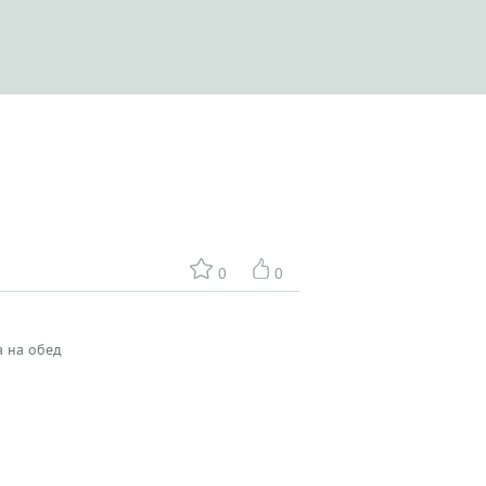
0
0
а на обед