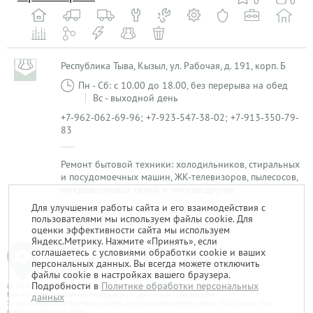
0
0
Республика Тыва, Кызыл, ул. Рабочая, д. 191, корп. Б
Пн - Сб: с 10.00 до 18.00, без перерыва на обед
Вс - выходной день
+7-962-062-69-96; +7-923-547-38-02; +7-913-350-79-
83
Ремонт бытовой техники: холодильников, стиральных
и посудомоечных машин, ЖК-телевизоров, пылесосов,
микроволновых печей и многое другое
Для улучшения работы сайта и его взаимодействия с
пользователями мы используем файлы cookie. Для
1
оценки эффективности сайта мы используем
Яндекс.Метрику. Нажмите «Принять», если
соглашаетесь с условиями обработки cookie и ваших
персональных данных. Вы всегда можете отключить
файлы cookie в настройках вашего браузера.
Подробности в
Политике обработки персональных
© 2014-2026. «Мой Сервис-Гид» – проект группы «Текарт».
При любом использовании материалов ресурса ссылка обязательна.
данных
За достоверность информации, размещенной пользователями, портал «Мой Сервис-Гид»
ответственности не несет.