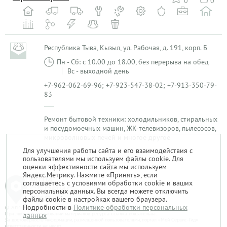
0
0
Республика Тыва, Кызыл, ул. Рабочая, д. 191, корп. Б
Пн - Сб: с 10.00 до 18.00, без перерыва на обед
Вс - выходной день
+7-962-062-69-96; +7-923-547-38-02; +7-913-350-79-
83
Ремонт бытовой техники: холодильников, стиральных
и посудомоечных машин, ЖК-телевизоров, пылесосов,
микроволновых печей и многое другое
Для улучшения работы сайта и его взаимодействия с
пользователями мы используем файлы cookie. Для
1
оценки эффективности сайта мы используем
Яндекс.Метрику. Нажмите «Принять», если
соглашаетесь с условиями обработки cookie и ваших
персональных данных. Вы всегда можете отключить
файлы cookie в настройках вашего браузера.
Подробности в
Политике обработки персональных
© 2014-2026. «Мой Сервис-Гид» – проект группы «Текарт».
При любом использовании материалов ресурса ссылка обязательна.
данных
За достоверность информации, размещенной пользователями, портал «Мой Сервис-Гид»
ответственности не несет.