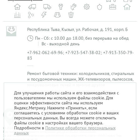
0
0
Республика Тыва, Кызыл, ул. Рабочая, д. 191, корп. Б
Пн - Сб: с 10.00 до 18.00, без перерыва на обед
Вс - выходной день
+7-962-062-69-96; +7-923-547-38-02; +7-913-350-79-
83
Ремонт бытовой техники: холодильников, стиральных
и посудомоечных машин, ЖК-телевизоров, пылесосов,
микроволновых печей и многое другое
Для улучшения работы сайта и его взаимодействия с
пользователями мы используем файлы cookie. Для
1
оценки эффективности сайта мы используем
Яндекс.Метрику. Нажмите «Принять», если
соглашаетесь с условиями обработки cookie и ваших
персональных данных. Вы всегда можете отключить
файлы cookie в настройках вашего браузера.
Подробности в
Политике обработки персональных
© 2014-2026. «Мой Сервис-Гид» – проект группы «Текарт».
При любом использовании материалов ресурса ссылка обязательна.
данных
За достоверность информации, размещенной пользователями, портал «Мой Сервис-Гид»
ответственности не несет.