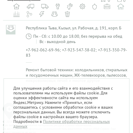
0
0
Республика Тыва, Кызыл, ул. Рабочая, д. 191, корп. Б
Пн - Сб: с 10.00 до 18.00, без перерыва на обед
Вс - выходной день
+7-962-062-69-96; +7-923-547-38-02; +7-913-350-79-
83
Ремонт бытовой техники: холодильников, стиральных
и посудомоечных машин, ЖК-телевизоров, пылесосов,
микроволновых печей и многое другое
Для улучшения работы сайта и его взаимодействия с
пользователями мы используем файлы cookie. Для
1
оценки эффективности сайта мы используем
Яндекс.Метрику. Нажмите «Принять», если
соглашаетесь с условиями обработки cookie и ваших
персональных данных. Вы всегда можете отключить
файлы cookie в настройках вашего браузера.
Подробности в
Политике обработки персональных
© 2014-2026. «Мой Сервис-Гид» – проект группы «Текарт».
При любом использовании материалов ресурса ссылка обязательна.
данных
За достоверность информации, размещенной пользователями, портал «Мой Сервис-Гид»
ответственности не несет.