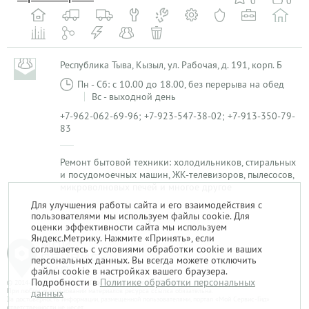
0
0
Республика Тыва, Кызыл, ул. Рабочая, д. 191, корп. Б
Пн - Сб: с 10.00 до 18.00, без перерыва на обед
Вс - выходной день
+7-962-062-69-96; +7-923-547-38-02; +7-913-350-79-
83
Ремонт бытовой техники: холодильников, стиральных
и посудомоечных машин, ЖК-телевизоров, пылесосов,
микроволновых печей и многое другое
Для улучшения работы сайта и его взаимодействия с
пользователями мы используем файлы cookie. Для
1
оценки эффективности сайта мы используем
Яндекс.Метрику. Нажмите «Принять», если
соглашаетесь с условиями обработки cookie и ваших
персональных данных. Вы всегда можете отключить
файлы cookie в настройках вашего браузера.
Подробности в
Политике обработки персональных
© 2014-2026. «Мой Сервис-Гид» – проект группы «Текарт».
При любом использовании материалов ресурса ссылка обязательна.
данных
За достоверность информации, размещенной пользователями, портал «Мой Сервис-Гид»
ответственности не несет.