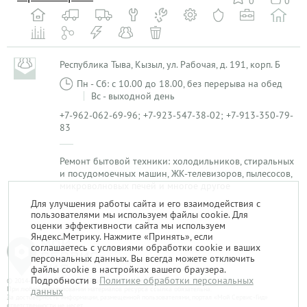
0
0
Республика Тыва, Кызыл, ул. Рабочая, д. 191, корп. Б
Пн - Сб: с 10.00 до 18.00, без перерыва на обед
Вс - выходной день
+7-962-062-69-96; +7-923-547-38-02; +7-913-350-79-
83
Ремонт бытовой техники: холодильников, стиральных
и посудомоечных машин, ЖК-телевизоров, пылесосов,
микроволновых печей и многое другое
Для улучшения работы сайта и его взаимодействия с
пользователями мы используем файлы cookie. Для
1
оценки эффективности сайта мы используем
Яндекс.Метрику. Нажмите «Принять», если
соглашаетесь с условиями обработки cookie и ваших
персональных данных. Вы всегда можете отключить
файлы cookie в настройках вашего браузера.
Подробности в
Политике обработки персональных
© 2014-2026. «Мой Сервис-Гид» – проект группы «Текарт».
При любом использовании материалов ресурса ссылка обязательна.
данных
За достоверность информации, размещенной пользователями, портал «Мой Сервис-Гид»
ответственности не несет.