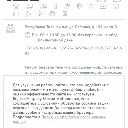
0
0
Республика Тыва, Кызыл, ул. Рабочая, д. 191, корп. Б
Пн - Сб: с 10.00 до 18.00, без перерыва на обед
Вс - выходной день
+7-962-062-69-96; +7-923-547-38-02; +7-913-350-79-
83
Ремонт бытовой техники: холодильников, стиральных
и посудомоечных машин, ЖК-телевизоров, пылесосов,
микроволновых печей и многое другое
Для улучшения работы сайта и его взаимодействия с
пользователями мы используем файлы cookie. Для
1
оценки эффективности сайта мы используем
Яндекс.Метрику. Нажмите «Принять», если
соглашаетесь с условиями обработки cookie и ваших
персональных данных. Вы всегда можете отключить
файлы cookie в настройках вашего браузера.
Подробности в
Политике обработки персональных
© 2014-2026. «Мой Сервис-Гид» – проект группы «Текарт».
При любом использовании материалов ресурса ссылка обязательна.
данных
За достоверность информации, размещенной пользователями, портал «Мой Сервис-Гид»
ответственности не несет.