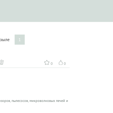
ызыле
1
0
0
зоров, пылесосов, микроволновых печей и