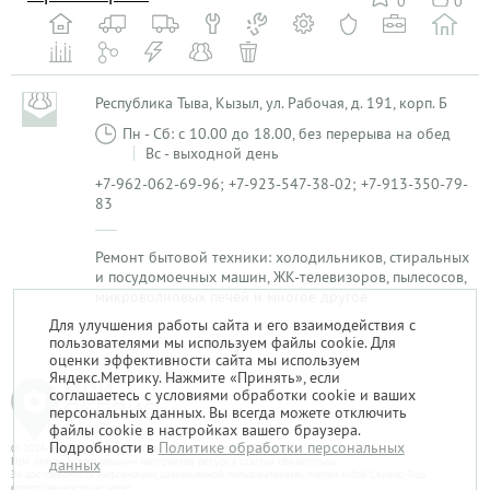
0
0
Республика Тыва, Кызыл, ул. Рабочая, д. 191, корп. Б
Пн - Сб: с 10.00 до 18.00, без перерыва на обед
Вс - выходной день
+7-962-062-69-96; +7-923-547-38-02; +7-913-350-79-
83
Ремонт бытовой техники: холодильников, стиральных
и посудомоечных машин, ЖК-телевизоров, пылесосов,
микроволновых печей и многое другое
Для улучшения работы сайта и его взаимодействия с
пользователями мы используем файлы cookie. Для
1
оценки эффективности сайта мы используем
Яндекс.Метрику. Нажмите «Принять», если
соглашаетесь с условиями обработки cookie и ваших
персональных данных. Вы всегда можете отключить
файлы cookie в настройках вашего браузера.
Подробности в
Политике обработки персональных
© 2014-2026. «Мой Сервис-Гид» – проект группы «Текарт».
При любом использовании материалов ресурса ссылка обязательна.
данных
За достоверность информации, размещенной пользователями, портал «Мой Сервис-Гид»
ответственности не несет.