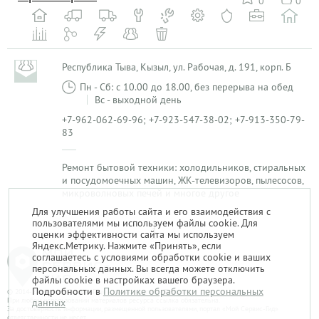
0
0
Республика Тыва, Кызыл, ул. Рабочая, д. 191, корп. Б
Пн - Сб: с 10.00 до 18.00, без перерыва на обед
Вс - выходной день
+7-962-062-69-96; +7-923-547-38-02; +7-913-350-79-
83
Ремонт бытовой техники: холодильников, стиральных
и посудомоечных машин, ЖК-телевизоров, пылесосов,
микроволновых печей и многое другое
Для улучшения работы сайта и его взаимодействия с
пользователями мы используем файлы cookie. Для
1
оценки эффективности сайта мы используем
Яндекс.Метрику. Нажмите «Принять», если
соглашаетесь с условиями обработки cookie и ваших
персональных данных. Вы всегда можете отключить
файлы cookie в настройках вашего браузера.
Подробности в
Политике обработки персональных
© 2014-2026. «Мой Сервис-Гид» – проект группы «Текарт».
При любом использовании материалов ресурса ссылка обязательна.
данных
За достоверность информации, размещенной пользователями, портал «Мой Сервис-Гид»
ответственности не несет.