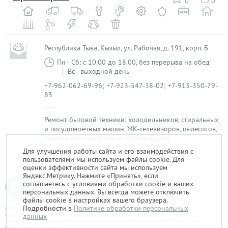
0
0
Республика Тыва, Кызыл, ул. Рабочая, д. 191, корп. Б
Пн - Сб: с 10.00 до 18.00, без перерыва на обед
Вс - выходной день
+7-962-062-69-96; +7-923-547-38-02; +7-913-350-79-
83
Ремонт бытовой техники: холодильников, стиральных
и посудомоечных машин, ЖК-телевизоров, пылесосов,
микроволновых печей и многое другое
Для улучшения работы сайта и его взаимодействия с
пользователями мы используем файлы cookie. Для
1
оценки эффективности сайта мы используем
Яндекс.Метрику. Нажмите «Принять», если
соглашаетесь с условиями обработки cookie и ваших
персональных данных. Вы всегда можете отключить
файлы cookie в настройках вашего браузера.
Подробности в
Политике обработки персональных
© 2014-2026. «Мой Сервис-Гид» – проект группы «Текарт».
При любом использовании материалов ресурса ссылка обязательна.
данных
За достоверность информации, размещенной пользователями, портал «Мой Сервис-Гид»
ответственности не несет.