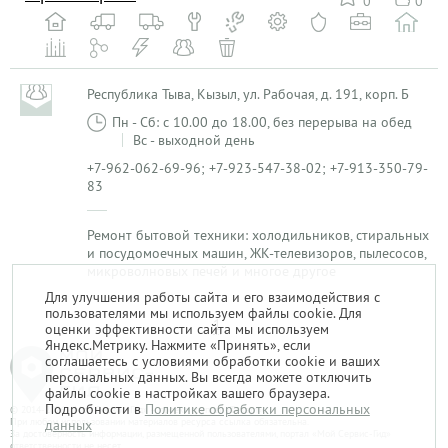
0
0
Республика Тыва, Кызыл, ул. Рабочая, д. 191, корп. Б
Пн - Сб: с 10.00 до 18.00, без перерыва на обед
Вс - выходной день
+7-962-062-69-96; +7-923-547-38-02; +7-913-350-79-
83
Ремонт бытовой техники: холодильников, стиральных
и посудомоечных машин, ЖК-телевизоров, пылесосов,
микроволновых печей и многое другое
Для улучшения работы сайта и его взаимодействия с
пользователями мы используем файлы cookie. Для
1
оценки эффективности сайта мы используем
Яндекс.Метрику. Нажмите «Принять», если
соглашаетесь с условиями обработки cookie и ваших
персональных данных. Вы всегда можете отключить
файлы cookie в настройках вашего браузера.
Подробности в
Политике обработки персональных
© 2014-2026. «Мой Сервис-Гид» – проект группы «Текарт».
При любом использовании материалов ресурса ссылка обязательна.
данных
За достоверность информации, размещенной пользователями, портал «Мой Сервис-Гид»
ответственности не несет.