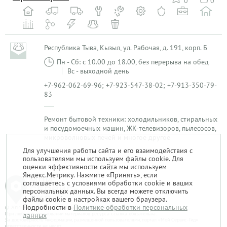
0
0
Республика Тыва, Кызыл, ул. Рабочая, д. 191, корп. Б
Пн - Сб: с 10.00 до 18.00, без перерыва на обед
Вс - выходной день
+7-962-062-69-96; +7-923-547-38-02; +7-913-350-79-
83
Ремонт бытовой техники: холодильников, стиральных
и посудомоечных машин, ЖК-телевизоров, пылесосов,
микроволновых печей и многое другое
Для улучшения работы сайта и его взаимодействия с
пользователями мы используем файлы cookie. Для
1
оценки эффективности сайта мы используем
Яндекс.Метрику. Нажмите «Принять», если
соглашаетесь с условиями обработки cookie и ваших
персональных данных. Вы всегда можете отключить
файлы cookie в настройках вашего браузера.
Подробности в
Политике обработки персональных
© 2014-2026. «Мой Сервис-Гид» – проект группы «Текарт».
При любом использовании материалов ресурса ссылка обязательна.
данных
За достоверность информации, размещенной пользователями, портал «Мой Сервис-Гид»
ответственности не несет.