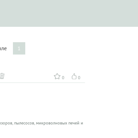
зыле
1
0
0
зоров, пылесосов, микроволновых печей и