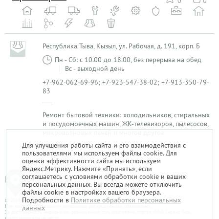
0
0
Республика Тыва, Кызыл, ул. Рабочая, д. 191, корп. Б
Пн - Сб: с 10.00 до 18.00, без перерыва на обед
Вс - выходной день
+7-962-062-69-96; +7-923-547-38-02; +7-913-350-79-
83
Ремонт бытовой техники: холодильников, стиральных
и посудомоечных машин, ЖК-телевизоров, пылесосов,
микроволновых печей и многое другое
Для улучшения работы сайта и его взаимодействия с
пользователями мы используем файлы cookie. Для
1
оценки эффективности сайта мы используем
Яндекс.Метрику. Нажмите «Принять», если
соглашаетесь с условиями обработки cookie и ваших
персональных данных. Вы всегда можете отключить
файлы cookie в настройках вашего браузера.
Подробности в
Политике обработки персональных
© 2014-2026. «Мой Сервис-Гид» – проект группы «Текарт».
При любом использовании материалов ресурса ссылка обязательна.
данных
За достоверность информации, размещенной пользователями, портал «Мой Сервис-Гид»
ответственности не несет.