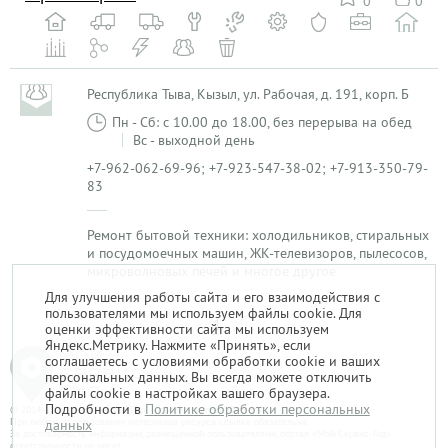
0
0
Республика Тыва, Кызыл, ул. Рабочая, д. 191, корп. Б
Пн - Сб: с 10.00 до 18.00, без перерыва на обед
Вс - выходной день
+7-962-062-69-96; +7-923-547-38-02; +7-913-350-79-
83
Ремонт бытовой техники: холодильников, стиральных
и посудомоечных машин, ЖК-телевизоров, пылесосов,
микроволновых печей и многое другое
Для улучшения работы сайта и его взаимодействия с
пользователями мы используем файлы cookie. Для
1
оценки эффективности сайта мы используем
Яндекс.Метрику. Нажмите «Принять», если
соглашаетесь с условиями обработки cookie и ваших
персональных данных. Вы всегда можете отключить
файлы cookie в настройках вашего браузера.
Подробности в
Политике обработки персональных
© 2014-2026. «Мой Сервис-Гид» – проект группы «Текарт».
При любом использовании материалов ресурса ссылка обязательна.
данных
За достоверность информации, размещенной пользователями, портал «Мой Сервис-Гид»
ответственности не несет.