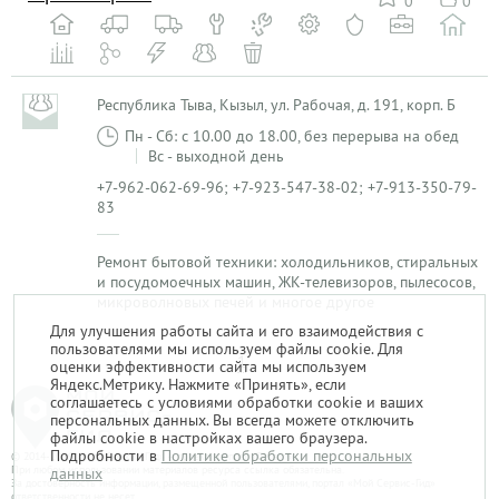
0
0
Республика Тыва, Кызыл, ул. Рабочая, д. 191, корп. Б
Пн - Сб: с 10.00 до 18.00, без перерыва на обед
Вс - выходной день
+7-962-062-69-96; +7-923-547-38-02; +7-913-350-79-
83
Ремонт бытовой техники: холодильников, стиральных
и посудомоечных машин, ЖК-телевизоров, пылесосов,
микроволновых печей и многое другое
Для улучшения работы сайта и его взаимодействия с
пользователями мы используем файлы cookie. Для
1
оценки эффективности сайта мы используем
Яндекс.Метрику. Нажмите «Принять», если
соглашаетесь с условиями обработки cookie и ваших
персональных данных. Вы всегда можете отключить
файлы cookie в настройках вашего браузера.
Подробности в
Политике обработки персональных
© 2014-2026. «Мой Сервис-Гид» – проект группы «Текарт».
При любом использовании материалов ресурса ссылка обязательна.
данных
За достоверность информации, размещенной пользователями, портал «Мой Сервис-Гид»
ответственности не несет.