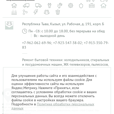
0
0
Республика Тыва, Кызыл, ул. Рабочая, д. 191, корп. Б
Пн - Сб: с 10.00 до 18.00, без перерыва на обед
Вс - выходной день
+7-962-062-69-96; +7-923-547-38-02; +7-913-350-79-
83
Ремонт бытовой техники: холодильников, стиральных
и посудомоечных машин, ЖК-телевизоров, пылесосов,
микроволновых печей и многое другое
Для улучшения работы сайта и его взаимодействия с
пользователями мы используем файлы cookie. Для
1
оценки эффективности сайта мы используем
Яндекс.Метрику. Нажмите «Принять», если
соглашаетесь с условиями обработки cookie и ваших
персональных данных. Вы всегда можете отключить
файлы cookie в настройках вашего браузера.
Подробности в
Политике обработки персональных
© 2014-2026. «Мой Сервис-Гид» – проект группы «Текарт».
При любом использовании материалов ресурса ссылка обязательна.
данных
За достоверность информации, размещенной пользователями, портал «Мой Сервис-Гид»
ответственности не несет.