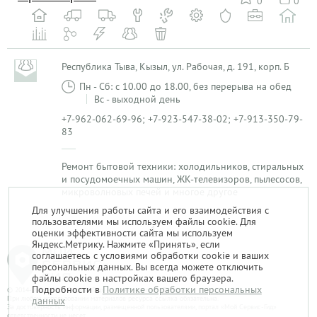
0
0
Республика Тыва, Кызыл, ул. Рабочая, д. 191, корп. Б
Пн - Сб: с 10.00 до 18.00, без перерыва на обед
Вс - выходной день
+7-962-062-69-96; +7-923-547-38-02; +7-913-350-79-
83
Ремонт бытовой техники: холодильников, стиральных
и посудомоечных машин, ЖК-телевизоров, пылесосов,
микроволновых печей и многое другое
Для улучшения работы сайта и его взаимодействия с
пользователями мы используем файлы cookie. Для
1
оценки эффективности сайта мы используем
Яндекс.Метрику. Нажмите «Принять», если
соглашаетесь с условиями обработки cookie и ваших
персональных данных. Вы всегда можете отключить
файлы cookie в настройках вашего браузера.
Подробности в
Политике обработки персональных
© 2014-2026. «Мой Сервис-Гид» – проект группы «Текарт».
При любом использовании материалов ресурса ссылка обязательна.
данных
За достоверность информации, размещенной пользователями, портал «Мой Сервис-Гид»
ответственности не несет.