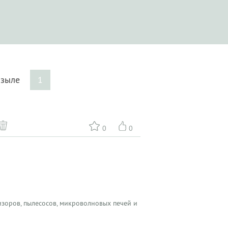
ызыле
1
0
0
зоров, пылесосов, микроволновых печей и