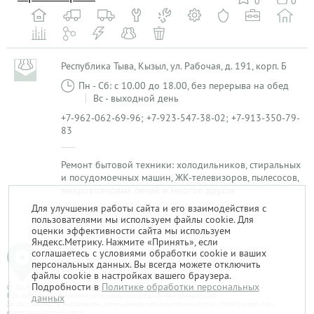
0
0
Республика Тыва, Кызыл, ул. Рабочая, д. 191, корп. Б
Пн - Сб: с 10.00 до 18.00, без перерыва на обед
Вс - выходной день
+7-962-062-69-96; +7-923-547-38-02; +7-913-350-79-
83
Ремонт бытовой техники: холодильников, стиральных
и посудомоечных машин, ЖК-телевизоров, пылесосов,
микроволновых печей и многое другое
Для улучшения работы сайта и его взаимодействия с
пользователями мы используем файлы cookie. Для
1
оценки эффективности сайта мы используем
Яндекс.Метрику. Нажмите «Принять», если
соглашаетесь с условиями обработки cookie и ваших
персональных данных. Вы всегда можете отключить
файлы cookie в настройках вашего браузера.
Подробности в
Политике обработки персональных
© 2014-2026. «Мой Сервис-Гид» – проект группы «Текарт».
При любом использовании материалов ресурса ссылка обязательна.
данных
За достоверность информации, размещенной пользователями, портал «Мой Сервис-Гид»
ответственности не несет.