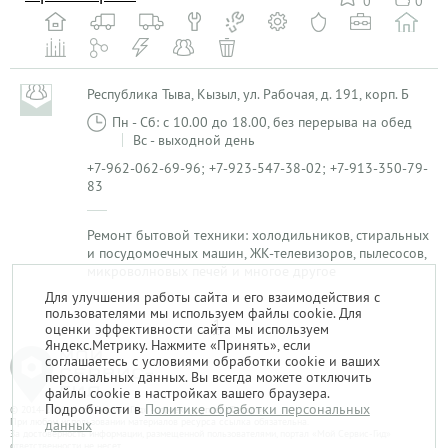
0
0
Республика Тыва, Кызыл, ул. Рабочая, д. 191, корп. Б
Пн - Сб: с 10.00 до 18.00, без перерыва на обед
Вс - выходной день
+7-962-062-69-96; +7-923-547-38-02; +7-913-350-79-
83
Ремонт бытовой техники: холодильников, стиральных
и посудомоечных машин, ЖК-телевизоров, пылесосов,
микроволновых печей и многое другое
Для улучшения работы сайта и его взаимодействия с
пользователями мы используем файлы cookie. Для
1
оценки эффективности сайта мы используем
Яндекс.Метрику. Нажмите «Принять», если
соглашаетесь с условиями обработки cookie и ваших
персональных данных. Вы всегда можете отключить
файлы cookie в настройках вашего браузера.
Подробности в
Политике обработки персональных
© 2014-2026. «Мой Сервис-Гид» – проект группы «Текарт».
При любом использовании материалов ресурса ссылка обязательна.
данных
За достоверность информации, размещенной пользователями, портал «Мой Сервис-Гид»
ответственности не несет.