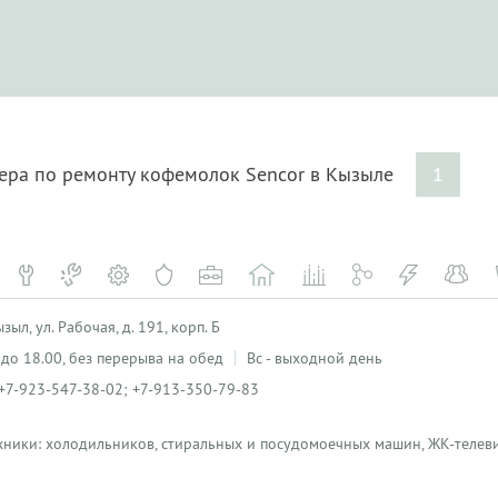
тера по ремонту кофемолок Sencor в Кызыле
1
ыл, ул. Рабочая, д. 191, корп. Б
0 до 18.00, без перерыва на обед
Вс - выходной день
+7-923-547-38-02; +7-913-350-79-83
хники: холодильников, стиральных и посудомоечных машин, ЖК-телеви