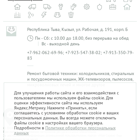
0
0
Республика Тыва, Кызыл, ул. Рабочая, д. 191, корп. Б
Пн - Сб: с 10.00 до 18.00, без перерыва на обед
Вс - выходной день
+7-962-062-69-96; +7-923-547-38-02; +7-913-350-79-
83
Ремонт бытовой техники: холодильников, стиральных
и посудомоечных машин, ЖК-телевизоров, пылесосов,
микроволновых печей и многое другое
Для улучшения работы сайта и его взаимодействия с
пользователями мы используем файлы cookie. Для
1
оценки эффективности сайта мы используем
Яндекс.Метрику. Нажмите «Принять», если
соглашаетесь с условиями обработки cookie и ваших
персональных данных. Вы всегда можете отключить
файлы cookie в настройках вашего браузера.
Подробности в
Политике обработки персональных
© 2014-2026. «Мой Сервис-Гид» – проект группы «Текарт».
При любом использовании материалов ресурса ссылка обязательна.
данных
За достоверность информации, размещенной пользователями, портал «Мой Сервис-Гид»
ответственности не несет.