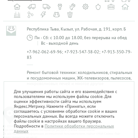
0
0
Республика Тыва, Кызыл, ул. Рабочая, д. 191, корп. Б
Пн - Сб: с 10.00 до 18.00, без перерыва на обед
Вс - выходной день
+7-962-062-69-96; +7-923-547-38-02; +7-913-350-79-
83
Ремонт бытовой техники: холодильников, стиральных
и посудомоечных машин, ЖК-телевизоров, пылесосов,
микроволновых печей и многое другое
Для улучшения работы сайта и его взаимодействия с
пользователями мы используем файлы cookie. Для
1
оценки эффективности сайта мы используем
Яндекс.Метрику. Нажмите «Принять», если
соглашаетесь с условиями обработки cookie и ваших
персональных данных. Вы всегда можете отключить
файлы cookie в настройках вашего браузера.
Подробности в
Политике обработки персональных
© 2014-2026. «Мой Сервис-Гид» – проект группы «Текарт».
При любом использовании материалов ресурса ссылка обязательна.
данных
За достоверность информации, размещенной пользователями, портал «Мой Сервис-Гид»
ответственности не несет.