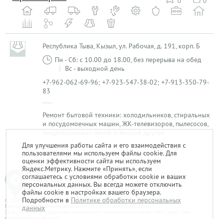
0
0
Республика Тыва, Кызыл, ул. Рабочая, д. 191, корп. Б
Пн - Сб: с 10.00 до 18.00, без перерыва на обед
Вс - выходной день
+7-962-062-69-96; +7-923-547-38-02; +7-913-350-79-
83
Ремонт бытовой техники: холодильников, стиральных
и посудомоечных машин, ЖК-телевизоров, пылесосов,
микроволновых печей и многое другое
Для улучшения работы сайта и его взаимодействия с
пользователями мы используем файлы cookie. Для
1
оценки эффективности сайта мы используем
Яндекс.Метрику. Нажмите «Принять», если
соглашаетесь с условиями обработки cookie и ваших
персональных данных. Вы всегда можете отключить
файлы cookie в настройках вашего браузера.
Подробности в
Политике обработки персональных
© 2014-2026. «Мой Сервис-Гид» – проект группы «Текарт».
При любом использовании материалов ресурса ссылка обязательна.
данных
За достоверность информации, размещенной пользователями, портал «Мой Сервис-Гид»
ответственности не несет.