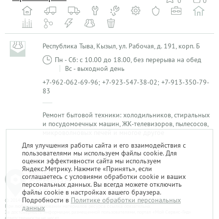
0
0
Республика Тыва, Кызыл, ул. Рабочая, д. 191, корп. Б
Пн - Сб: с 10.00 до 18.00, без перерыва на обед
Вс - выходной день
+7-962-062-69-96; +7-923-547-38-02; +7-913-350-79-
83
Ремонт бытовой техники: холодильников, стиральных
и посудомоечных машин, ЖК-телевизоров, пылесосов,
микроволновых печей и многое другое
Для улучшения работы сайта и его взаимодействия с
пользователями мы используем файлы cookie. Для
1
оценки эффективности сайта мы используем
Яндекс.Метрику. Нажмите «Принять», если
соглашаетесь с условиями обработки cookie и ваших
персональных данных. Вы всегда можете отключить
файлы cookie в настройках вашего браузера.
Подробности в
Политике обработки персональных
© 2014-2026. «Мой Сервис-Гид» – проект группы «Текарт».
При любом использовании материалов ресурса ссылка обязательна.
данных
За достоверность информации, размещенной пользователями, портал «Мой Сервис-Гид»
ответственности не несет.