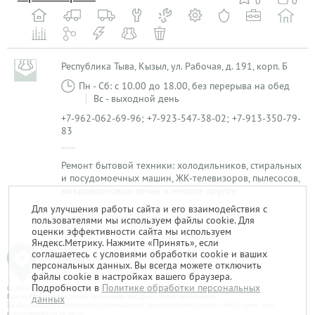
0
0
Республика Тыва, Кызыл, ул. Рабочая, д. 191, корп. Б
Пн - Сб: с 10.00 до 18.00, без перерыва на обед
Вс - выходной день
+7-962-062-69-96; +7-923-547-38-02; +7-913-350-79-
83
Ремонт бытовой техники: холодильников, стиральных
и посудомоечных машин, ЖК-телевизоров, пылесосов,
микроволновых печей и многое другое
Для улучшения работы сайта и его взаимодействия с
пользователями мы используем файлы cookie. Для
1
оценки эффективности сайта мы используем
Яндекс.Метрику. Нажмите «Принять», если
соглашаетесь с условиями обработки cookie и ваших
персональных данных. Вы всегда можете отключить
файлы cookie в настройках вашего браузера.
Подробности в
Политике обработки персональных
© 2014-2026. «Мой Сервис-Гид» – проект группы «Текарт».
При любом использовании материалов ресурса ссылка обязательна.
данных
За достоверность информации, размещенной пользователями, портал «Мой Сервис-Гид»
ответственности не несет.