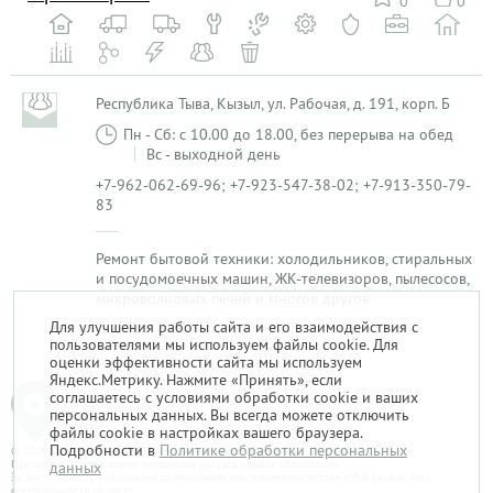
0
0
Республика Тыва, Кызыл, ул. Рабочая, д. 191, корп. Б
Пн - Сб: с 10.00 до 18.00, без перерыва на обед
Вс - выходной день
+7-962-062-69-96; +7-923-547-38-02; +7-913-350-79-
83
Ремонт бытовой техники: холодильников, стиральных
и посудомоечных машин, ЖК-телевизоров, пылесосов,
микроволновых печей и многое другое
Для улучшения работы сайта и его взаимодействия с
пользователями мы используем файлы cookie. Для
1
оценки эффективности сайта мы используем
Яндекс.Метрику. Нажмите «Принять», если
соглашаетесь с условиями обработки cookie и ваших
персональных данных. Вы всегда можете отключить
файлы cookie в настройках вашего браузера.
Подробности в
Политике обработки персональных
© 2014-2026. «Мой Сервис-Гид» – проект группы «Текарт».
При любом использовании материалов ресурса ссылка обязательна.
данных
За достоверность информации, размещенной пользователями, портал «Мой Сервис-Гид»
ответственности не несет.