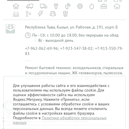
0
0
Республика Тыва, Кызыл, ул. Рабочая, д. 191, корп. Б
Пн - Сб: с 10.00 до 18.00, без перерыва на обед
Вс - выходной день
+7-962-062-69-96; +7-923-547-38-02; +7-913-350-79-
83
Ремонт бытовой техники: холодильников, стиральных
и посудомоечных машин, ЖК-телевизоров, пылесосов,
микроволновых печей и многое другое
Для улучшения работы сайта и его взаимодействия с
пользователями мы используем файлы cookie. Для
1
оценки эффективности сайта мы используем
Яндекс.Метрику. Нажмите «Принять», если
соглашаетесь с условиями обработки cookie и ваших
персональных данных. Вы всегда можете отключить
файлы cookie в настройках вашего браузера.
Подробности в
Политике обработки персональных
© 2014-2026. «Мой Сервис-Гид» – проект группы «Текарт».
При любом использовании материалов ресурса ссылка обязательна.
данных
За достоверность информации, размещенной пользователями, портал «Мой Сервис-Гид»
ответственности не несет.