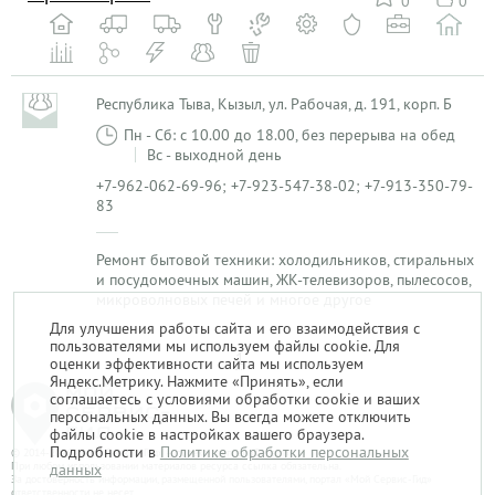
0
0
Республика Тыва, Кызыл, ул. Рабочая, д. 191, корп. Б
Пн - Сб: с 10.00 до 18.00, без перерыва на обед
Вс - выходной день
+7-962-062-69-96; +7-923-547-38-02; +7-913-350-79-
83
Ремонт бытовой техники: холодильников, стиральных
и посудомоечных машин, ЖК-телевизоров, пылесосов,
микроволновых печей и многое другое
Для улучшения работы сайта и его взаимодействия с
пользователями мы используем файлы cookie. Для
1
оценки эффективности сайта мы используем
Яндекс.Метрику. Нажмите «Принять», если
соглашаетесь с условиями обработки cookie и ваших
персональных данных. Вы всегда можете отключить
файлы cookie в настройках вашего браузера.
Подробности в
Политике обработки персональных
© 2014-2026. «Мой Сервис-Гид» – проект группы «Текарт».
При любом использовании материалов ресурса ссылка обязательна.
данных
За достоверность информации, размещенной пользователями, портал «Мой Сервис-Гид»
ответственности не несет.