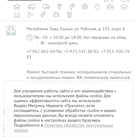
0
0
Республика Тыва, Кызыл, ул. Рабочая, д. 191, корп. Б
Пн - Сб: с 10.00 до 18.00, без перерыва на обед
Вс - выходной день
+7-962-062-69-96; +7-923-547-38-02; +7-913-350-79-
83
Ремонт бытовой техники: холодильников, стиральных
и посудомоечных машин, ЖК-телевизоров, пылесосов,
микроволновых печей и многое другое
Для улучшения работы сайта и его взаимодействия с
пользователями мы используем файлы cookie. Для
1
оценки эффективности сайта мы используем
Яндекс.Метрику. Нажмите «Принять», если
соглашаетесь с условиями обработки cookie и ваших
персональных данных. Вы всегда можете отключить
файлы cookie в настройках вашего браузера.
Подробности в
Политике обработки персональных
© 2014-2026. «Мой Сервис-Гид» – проект группы «Текарт».
При любом использовании материалов ресурса ссылка обязательна.
данных
За достоверность информации, размещенной пользователями, портал «Мой Сервис-Гид»
ответственности не несет.