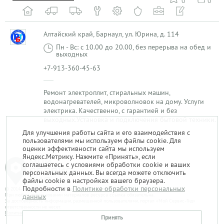
0
0
Алтайский край, Барнаул, ул. Юрина, д. 114
Пн - Вс: с 10.00 до 20.00, без перерыва на обед и
выходных
+7-913-360-45-63
Ремонт электроплит, стиральных машин,
водонагревателей, микроволновок на дому. Услуги
электрика. Качественно, с гарантией и без
выходных.Установка и подключения бытовой техники.
Для улучшения работы сайта и его взаимодействия с
пользователями мы используем файлы cookie. Для
1
оценки эффективности сайта мы используем
Яндекс.Метрику. Нажмите «Принять», если
соглашаетесь с условиями обработки cookie и ваших
персональных данных. Вы всегда можете отключить
файлы cookie в настройках вашего браузера.
Подробности в
Политике обработки персональных
© 2014-2026. «Мой Сервис-Гид» – проект группы «Текарт».
При любом использовании материалов ресурса ссылка обязательна.
данных
За достоверность информации, размещенной пользователями, портал «Мой Сервис-Гид»
ответственности не несет.
Политика в отношении обработки персональных данных
Принять