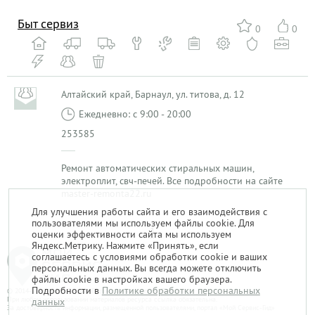
Быт сервиз
0
0
Алтайский край, Барнаул, ул. титова, д. 12
Ежедневно: с 9:00 - 20:00
253585
Ремонт автоматических стиральных машин,
электроплит, свч-печей. Все подробности на сайте
master-remonta22.ru
Для улучшения работы сайта и его взаимодействия с
пользователями мы используем файлы cookie. Для
1
оценки эффективности сайта мы используем
Яндекс.Метрику. Нажмите «Принять», если
соглашаетесь с условиями обработки cookie и ваших
персональных данных. Вы всегда можете отключить
файлы cookie в настройках вашего браузера.
Подробности в
Политике обработки персональных
© 2014-2026. «Мой Сервис-Гид» – проект группы «Текарт».
При любом использовании материалов ресурса ссылка обязательна.
данных
За достоверность информации, размещенной пользователями, портал «Мой Сервис-Гид»