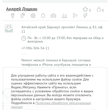
Андрей Душкин
0
0
Алтайский край, Барнаул, проспект Ленина, д. 82, оф.
11
Пн - Вс: с 10.00 до 19.00, без перерыва на обед и
выходных
+7-996-304-34-11
Ремонт мелкой техники в Барнауле: сотовых
телефонов и iPhone, ноутбуков, планшетов и
персональных компьютеров.
Для улучшения работы сайта и его взаимодействия с
пользователями мы используем файлы cookie. Для
1
оценки эффективности сайта мы используем
Яндекс.Метрику. Нажмите «Принять», если
соглашаетесь с условиями обработки cookie и ваших
персональных данных. Вы всегда можете отключить
файлы cookie в настройках вашего браузера.
Подробности в
Политике обработки персональных
© 2014-2026. «Мой Сервис-Гид» – проект группы «Текарт».
При любом использовании материалов ресурса ссылка обязательна.
данных
За достоверность информации, размещенной пользователями, портал «Мой Сервис-Гид»