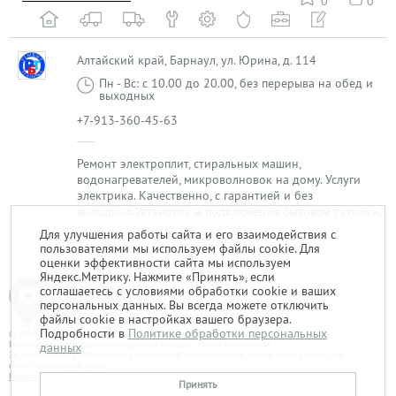
0
0
Алтайский край, Барнаул, ул. Юрина, д. 114
Пн - Вс: с 10.00 до 20.00, без перерыва на обед и
выходных
+7-913-360-45-63
Ремонт электроплит, стиральных машин,
водонагревателей, микроволновок на дому. Услуги
электрика. Качественно, с гарантией и без
выходных.Установка и подключения бытовой техники.
Для улучшения работы сайта и его взаимодействия с
пользователями мы используем файлы cookie. Для
1
оценки эффективности сайта мы используем
Яндекс.Метрику. Нажмите «Принять», если
соглашаетесь с условиями обработки cookie и ваших
персональных данных. Вы всегда можете отключить
файлы cookie в настройках вашего браузера.
Подробности в
Политике обработки персональных
© 2014-2026. «Мой Сервис-Гид» – проект группы «Текарт».
При любом использовании материалов ресурса ссылка обязательна.
данных
За достоверность информации, размещенной пользователями, портал «Мой Сервис-Гид»
ответственности не несет.
Политика в отношении обработки персональных данных
Принять