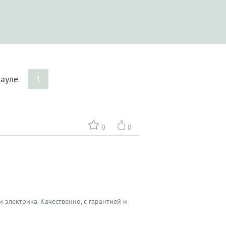
науле
1
0
0
 электрика. Качественно, с гарантией и